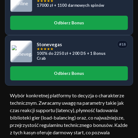
★
★
★
★
★
17000 zł + 1100 darmowych spinów
Odbierz Bonus
Stonevegas
#18
★
★
★
★
★
100% do 2250 zł + 200 DS + 1 Bonus
Crab
Odbierz Bonus
Wybór konkretnej platformy to decyzja o charakterze
technicznym. Zwracamy uwagę na parametry takie jak
czas reakcji supportu (latency), płynność ładowania
biblioteki gier (load-balancing) oraz, co najważniejsze,
przejrzystość regulaminu technicznego bonusów. Każde
z tych kasyn oferuje darmowy start, co pozwala