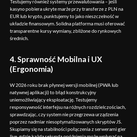
Testujemy również systemy przewalutowania – jeśli
kasyno pobiera ukryte marże przy transferze z PLN na
EUR lub krypto, punktujemy to jako nieszczelność w
układzie finansowym. Solidna platforma musi oferować
transparentne kursy wymiany, zbliżone do rynkowych
średnich.
4. Sprawność Mobilna i UX
(Ergonomia)
W 2026 roku brak płynnej wersji mobilnej (PWA lub
natywnej aplikacji) to błąd konstrukcyjny
uniemożliwiający eksploatację. Testujemy
responsywność interfejsu na różnych rozdzielczościach,
sprawdzając, czy system nie przegrzewa urządzenia
poprzez nadmiar niesoptymalizowanych skryptów JS.
Skupiamy się na stabilności połączenia z serwerami gier
live, gdzie każda sekunda opóźnienia może wpłynąć na