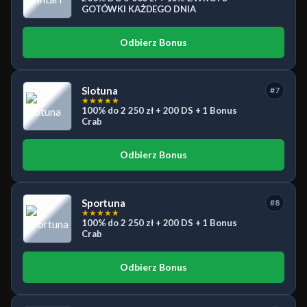
GOTÓWKI KAŻDEGO DNIA
Odbierz Bonus
Slotuna
#7
★
★
★
★
★
100% do 2 250 zł + 200 DS + 1 Bonus
Crab
Odbierz Bonus
Sportuna
#8
★
★
★
★
★
100% do 2 250 zł + 200 DS + 1 Bonus
Crab
Odbierz Bonus