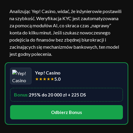
Analizując Yep! Casino, widać, że inżynierowie postawili
na szybkość. Weryfikacja KYC jest zautomatyzowana
za pomocą modułów AI, co skraca czas „naprawy”
konta do kilku minut. Jeśli szukasz nowoczesnego
podejścia do finansów bez zbędnej biurokracji i
zacinających się mechanizmów bankowych, ten model
jest godny polecenia.
Yep! Casino
★
★
★
★
★
5.0
Bonus:
295% do 20 000 zł + 225 DS
Odbierz Bonus