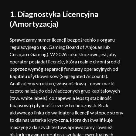
1. Diagnostyka Licencyjna
(Amortyzacja)
Sprawdzamy numer licencji bezpośrednio u organu
regulacyjnego (np. Gaming Board of Anjouan lub
Curaçao eGaming). W 2026 roku kluczowe jest, aby
operator posiadał licencję, która realnie chroni środki
poprzez wymóg separacji funduszy operacyjnych od
kapitału użytkowników (Segregated Accounts).
Analizujemy strukturę własnościową – nowe marki
często należą do doświadczonych grup kapitałowych
(tzw. white labels), co zapewnia lepszą stabilność
finansową i płynność rezerw technicznych. Brak
aktywnego linku do walidatora licencji w stopce strony
to dla nas usterka krytyczna, która dyskwalifikuje
maszynę z dalszych testów. Sprawdzamy również
historię prawną operatora, szukając ewentualnych