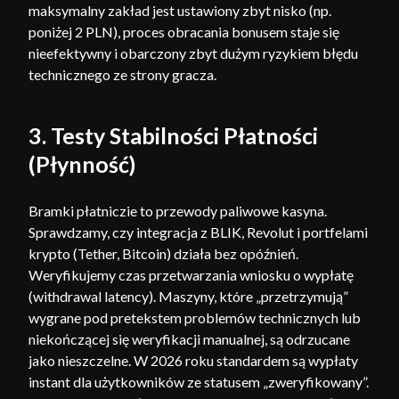
maksymalny zakład jest ustawiony zbyt nisko (np.
poniżej 2 PLN), proces obracania bonusem staje się
nieefektywny i obarczony zbyt dużym ryzykiem błędu
technicznego ze strony gracza.
3. Testy Stabilności Płatności
(Płynność)
Bramki płatniczie to przewody paliwowe kasyna.
Sprawdzamy, czy integracja z BLIK, Revolut i portfelami
krypto (Tether, Bitcoin) działa bez opóźnień.
Weryfikujemy czas przetwarzania wniosku o wypłatę
(withdrawal latency). Maszyny, które „przetrzymują”
wygrane pod pretekstem problemów technicznych lub
niekończącej się weryfikacji manualnej, są odrzucane
jako nieszczelne. W 2026 roku standardem są wypłaty
instant dla użytkowników ze statusem „zweryfikowany”.