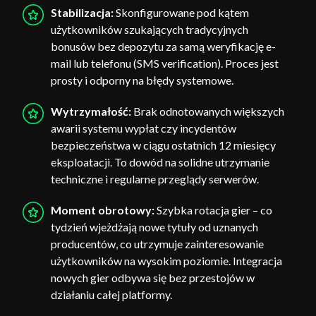
Stabilizacja:
Skonfigurowane pod kątem
użytkowników szukających tradycyjnych
bonusów bez depozytu za samą weryfikację e-
mail lub telefonu (SMS verification). Proces jest
prosty i odporny na błędy systemowe.
Wytrzymałość:
Brak odnotowanych większych
awarii systemu wypłat czy incydentów
bezpieczeństwa w ciągu ostatnich 12 miesięcy
eksploatacji. To dowód na solidne utrzymanie
techniczne i regularne przeglądy serwerów.
Moment obrotowy:
Szybka rotacja gier – co
tydzień wjeżdżają nowe tytuły od uznanych
producentów, co utrzymuje zainteresowanie
użytkowników na wysokim poziomie. Integracja
nowych gier odbywa się bez przestojów w
działaniu całej platformy.