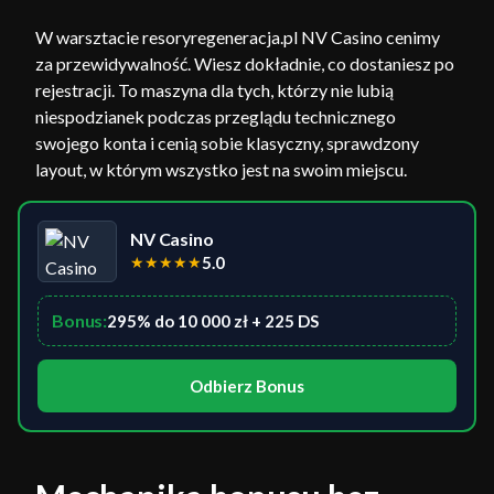
W warsztacie resoryregeneracja.pl NV Casino cenimy
za przewidywalność. Wiesz dokładnie, co dostaniesz po
rejestracji. To maszyna dla tych, którzy nie lubią
niespodzianek podczas przeglądu technicznego
swojego konta i cenią sobie klasyczny, sprawdzony
layout, w którym wszystko jest na swoim miejscu.
NV Casino
★
★
★
★
★
5.0
Bonus:
295% do 10 000 zł + 225 DS
Odbierz Bonus